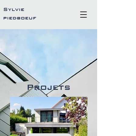
Sylvie
piedboeuf
Projets